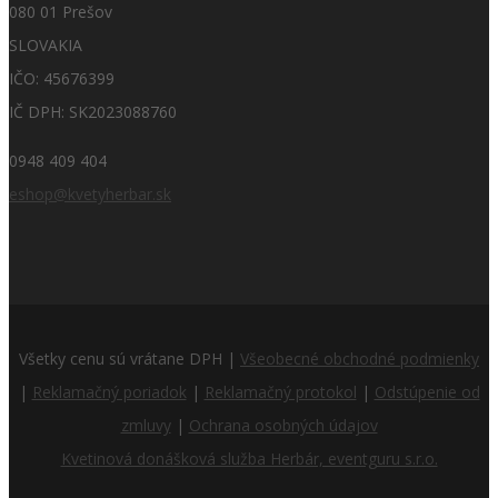
080 01 Prešov
SLOVAKIA
IČO: 45676399
IČ DPH: SK2023088760
0948 409 404
eshop@kvetyherbar.sk
Všetky cenu sú vrátane DPH |
Všeobecné obchodné podmienky
|
Reklamačný poriadok
|
Reklamačný protokol
|
Odstúpenie od
zmluvy
|
Ochrana osobných údajov
Kvetinová donášková služba Herbár, eventguru s.r.o.