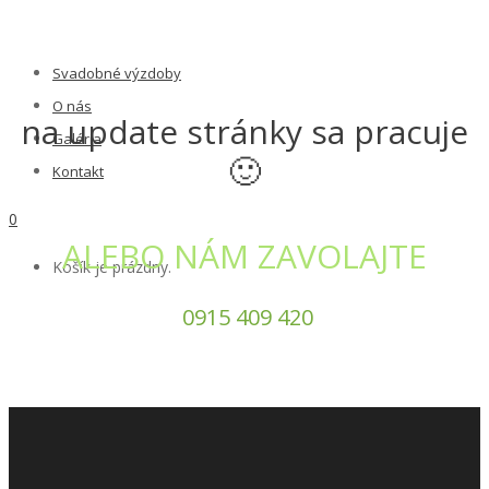
Svadobné výzdoby
O nás
na update stránky sa pracuje
Galéria
🙂
Kontakt
0
ALEBO NÁM ZAVOLAJTE
Košík je prázdny.
0915 409 420